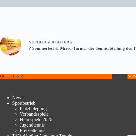
VORHERIGER
BEITRAG
? Sommerfest & Mixed-Turnier der Tennisabteilung des T
QUICK LINKS
NEW
News
Sportbetrieb
Platzbelegung
Verbandsspiele
Heimspiele 2026
Jugendtennis
Freizeittennis
TSV Althütte Abteilung Tennis