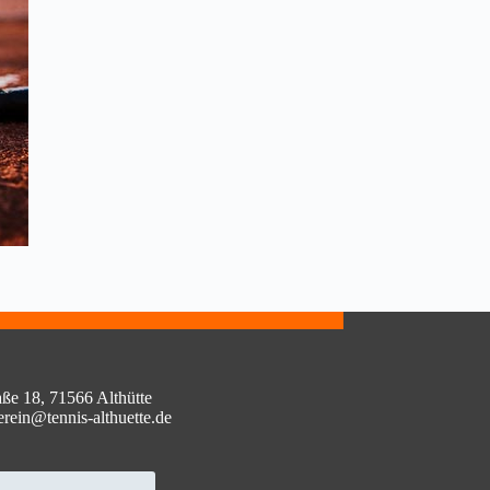
aße 18, 71566 Althütte
erein@tennis-althuette.de