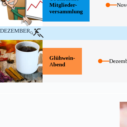
Mitglieder-
Nov
versammlung
DEZEMBER
Glühwein-
Dezemb
A
bend