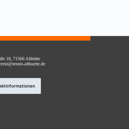
aße 18, 71566 Althütte
erein@tennis-althuette.de
aktinformationen