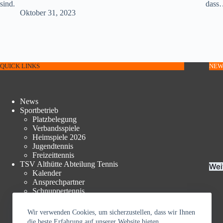
sind.
dass
Oktober 31, 2023
QUICK LINKS
NEW
News
Sportbetrieb
Platzbelegung
Verbandsspiele
Heimspiele 2026
Jugendtennis
Freizeittennis
TSV Althütte Abteilung Tennis
Wei
Kalender
Ansprechpartner
Schnuppertennis
Beiträge und Mitgliedschaft
Anfahrt
Wir verwenden Cookies, um sicherzustellen, dass wir Ihnen
Satzung
die beste Erfahrung auf unserer Website bieten.