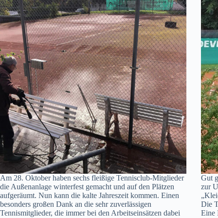
Am 28. Oktober haben sechs fleißige Tennisclub-Mitglieder
Gut g
die Außenanlage winterfest gemacht und auf den Plätzen
zur U
aufgeräumt. Nun kann die kalte Jahreszeit kommen. Einen
„Klei
besonders großen Dank an die sehr zuverlässigen
Die T
Tennismitglieder, die immer bei den Arbeitseinsätzen dabei
Eine 