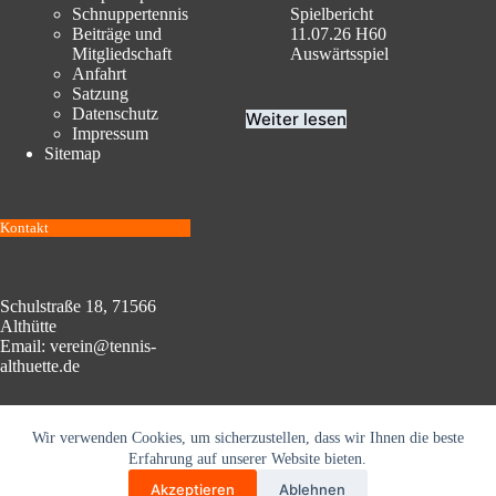
Schnuppertennis
Spielbericht
Beiträge und
11.07.26 H60
Mitgliedschaft
Auswärtsspiel
Anfahrt
Satzung
Datenschutz
Weiter lesen
Impressum
Sitemap
Kontakt
Schulstraße 18, 71566
Althütte
Email: verein@tennis-
althuette.de
Wir verwenden Cookies, um sicherzustellen, dass wir Ihnen die beste
Kontaktinformatio
Erfahrung auf unserer Website bieten.
nen
Akzeptieren
Ablehnen