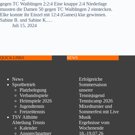
gegen TC Waiblingen 2:2:4 Eine knappe 2:4 Niederlage
mussten die Damen 50 gegen TC Waiblingen 2 einstecken.
Elke konnte ihr Einzel mit 12:4 (Games) klar gewinnen.
Sabine B. und Sabine K.…
Juli 15, 2024
QUICK LINKS
NEWS
News
Erfolgreiche
Sportbetrieb
Sommersaison
Platzbelegung
unserer
Verbandsspiele
Tennisjugend
Heimspiele 2026
Tenniscamp 2026
Jugendtennis
Mixedturnier und
Freizeittennis
Sommerfest mit Live
TSV Althütte
Musik
Abteilung Tennis
Ergebnisse vom
Kalender
Wochenende
Ansprechpartner
18.-19.07.26