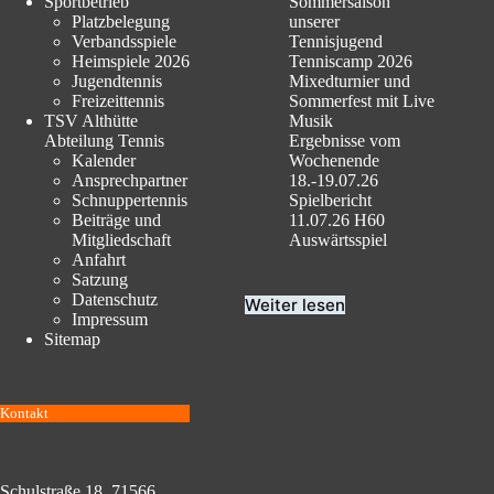
Sportbetrieb
Sommersaison
Platzbelegung
unserer
Verbandsspiele
Tennisjugend
Heimspiele 2026
Tenniscamp 2026
Jugendtennis
Mixedturnier und
Freizeittennis
Sommerfest mit Live
TSV Althütte
Musik
Abteilung Tennis
Ergebnisse vom
Kalender
Wochenende
Ansprechpartner
18.-19.07.26
Schnuppertennis
Spielbericht
Beiträge und
11.07.26 H60
Mitgliedschaft
Auswärtsspiel
Anfahrt
Satzung
Datenschutz
Weiter lesen
Impressum
Sitemap
Kontakt
Schulstraße 18, 71566