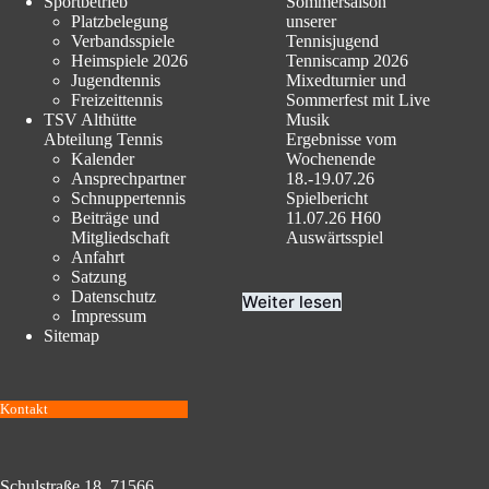
Sportbetrieb
Sommersaison
Platzbelegung
unserer
Verbandsspiele
Tennisjugend
Heimspiele 2026
Tenniscamp 2026
Jugendtennis
Mixedturnier und
Freizeittennis
Sommerfest mit Live
TSV Althütte
Musik
Abteilung Tennis
Ergebnisse vom
Kalender
Wochenende
Ansprechpartner
18.-19.07.26
Schnuppertennis
Spielbericht
Beiträge und
11.07.26 H60
Mitgliedschaft
Auswärtsspiel
Anfahrt
Satzung
Datenschutz
Weiter lesen
Impressum
Sitemap
Kontakt
Schulstraße 18, 71566