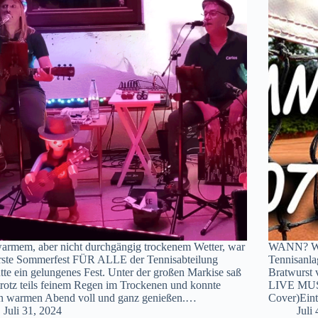
armem, aber nicht durchgängig trockenem Wetter, war
WANN? WO?
erste Sommerfest FÜR ALLE der Tennisabteilung
Tennisanla
tte ein gelungenes Fest. Unter der großen Markise saß
Bratwurst 
rotz teils feinem Regen im Trockenen und konnte
LIVE MUSI
en warmen Abend voll und ganz genießen.…
Cover)Eint
Juli 31, 2024
Juli