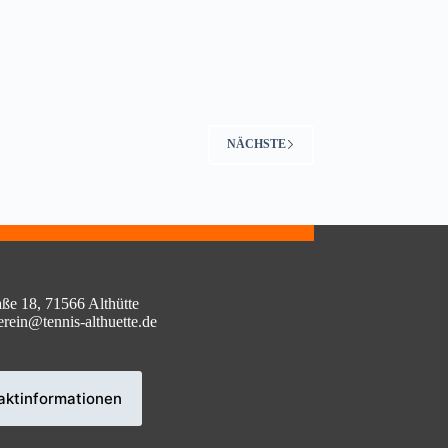
NÄCHSTE
aße 18, 71566 Althütte
erein@tennis-althuette.de
aktinformationen