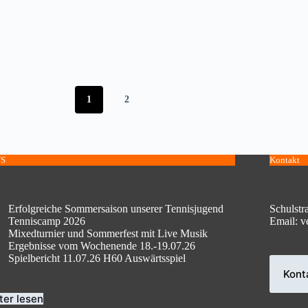
1
2
S
Kontakt
Erfolgreiche Sommersaison unserer Tennisjugend
Schulstr
Tenniscamp 2026
Email: v
Mixedturnier und Sommerfest mit Live Musik
Ergebnisse vom Wochenende 18.-19.07.26
Spielbericht 11.07.26 H60 Auswärtsspiel
Kont
ter lesen