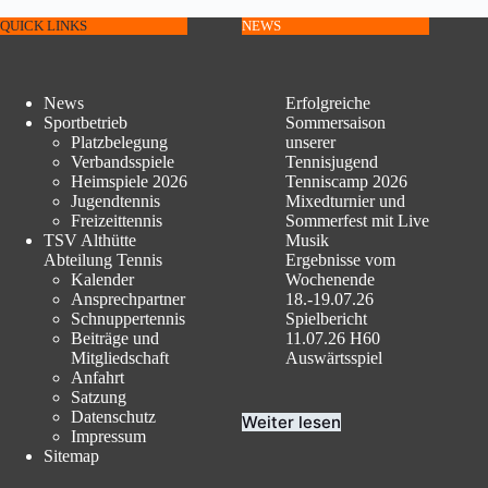
QUICK LINKS
NEWS
News
Erfolgreiche
Sportbetrieb
Sommersaison
Platzbelegung
unserer
Verbandsspiele
Tennisjugend
Heimspiele 2026
Tenniscamp 2026
Jugendtennis
Mixedturnier und
Freizeittennis
Sommerfest mit Live
TSV Althütte
Musik
Abteilung Tennis
Ergebnisse vom
Kalender
Wochenende
Ansprechpartner
18.-19.07.26
Schnuppertennis
Spielbericht
Beiträge und
11.07.26 H60
Mitgliedschaft
Auswärtsspiel
Anfahrt
Satzung
Datenschutz
Weiter lesen
Impressum
Sitemap