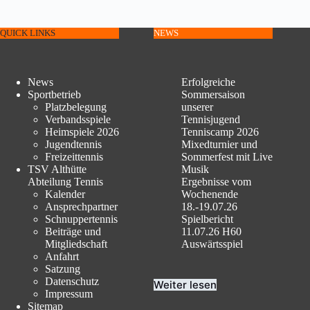
QUICK LINKS
NEWS
News
Erfolgreiche
Sportbetrieb
Sommersaison
Platzbelegung
unserer
Verbandsspiele
Tennisjugend
Heimspiele 2026
Tenniscamp 2026
Jugendtennis
Mixedturnier und
Freizeittennis
Sommerfest mit Live
TSV Althütte
Musik
Abteilung Tennis
Ergebnisse vom
Kalender
Wochenende
Ansprechpartner
18.-19.07.26
Schnuppertennis
Spielbericht
Beiträge und
11.07.26 H60
Mitgliedschaft
Auswärtsspiel
Anfahrt
Satzung
Datenschutz
Weiter lesen
Impressum
Sitemap