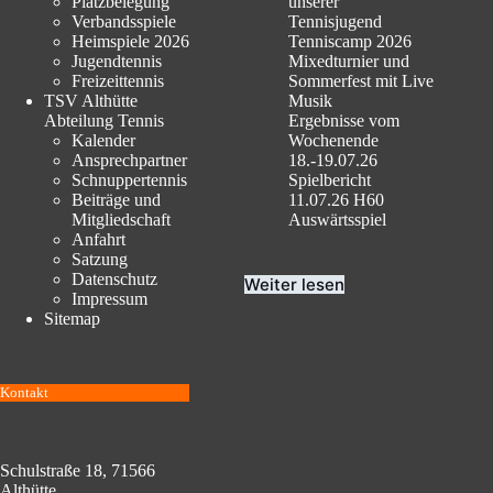
Platzbelegung
unserer
Verbandsspiele
Tennisjugend
Heimspiele 2026
Tenniscamp 2026
Jugendtennis
Mixedturnier und
Freizeittennis
Sommerfest mit Live
TSV Althütte
Musik
Abteilung Tennis
Ergebnisse vom
Kalender
Wochenende
Ansprechpartner
18.-19.07.26
Schnuppertennis
Spielbericht
Beiträge und
11.07.26 H60
Mitgliedschaft
Auswärtsspiel
Anfahrt
Satzung
Datenschutz
Weiter lesen
Impressum
Sitemap
Kontakt
Schulstraße 18, 71566
Althütte