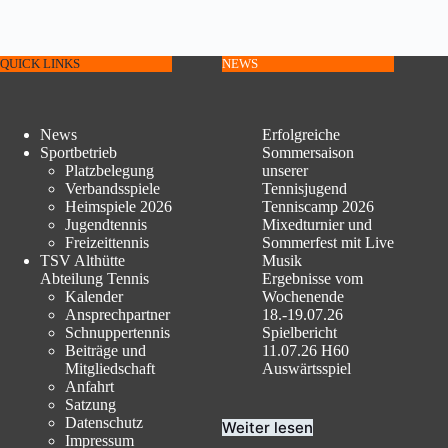
QUICK LINKS
NEWS
News
Erfolgreiche
Sportbetrieb
Sommersaison
Platzbelegung
unserer
Verbandsspiele
Tennisjugend
Heimspiele 2026
Tenniscamp 2026
Jugendtennis
Mixedturnier und
Freizeittennis
Sommerfest mit Live
TSV Althütte
Musik
Abteilung Tennis
Ergebnisse vom
Kalender
Wochenende
Ansprechpartner
18.-19.07.26
Schnuppertennis
Spielbericht
Beiträge und
11.07.26 H60
Mitgliedschaft
Auswärtsspiel
Anfahrt
Satzung
Datenschutz
Weiter lesen
Impressum