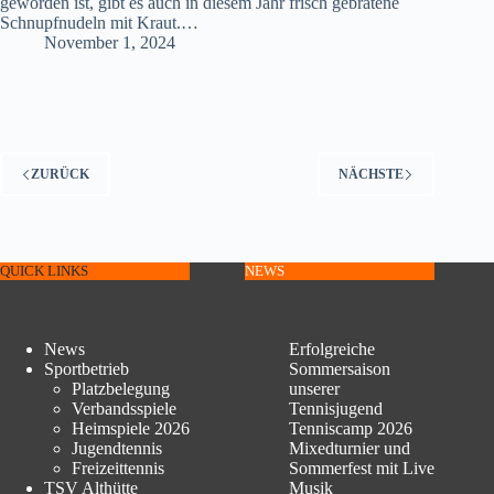
geworden ist, gibt es auch in diesem Jahr frisch gebratene
Schnupfnudeln mit Kraut.…
November 1, 2024
ZURÜCK
NÄCHSTE
QUICK LINKS
NEWS
News
Erfolgreiche
Sportbetrieb
Sommersaison
Platzbelegung
unserer
Verbandsspiele
Tennisjugend
Heimspiele 2026
Tenniscamp 2026
Jugendtennis
Mixedturnier und
Freizeittennis
Sommerfest mit Live
TSV Althütte
Musik