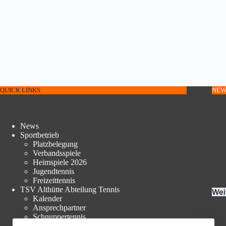
QUICK LINKS
NEW
News
Sportbetrieb
Platzbelegung
Verbandsspiele
Heimspiele 2026
Jugendtennis
Freizeittennis
TSV Althütte Abteilung Tennis
Wei
Kalender
Ansprechpartner
Schnuppertennis
Beiträge und Mitgliedschaft