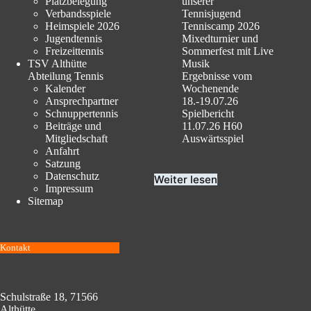
Platzbelegung
unserer
Verbandsspiele
Tennisjugend
Heimspiele 2026
Tenniscamp 2026
Jugendtennis
Mixedturnier und
Freizeittennis
Sommerfest mit Live
TSV Althütte
Musik
Abteilung Tennis
Ergebnisse vom
Kalender
Wochenende
Ansprechpartner
18.-19.07.26
Schnuppertennis
Spielbericht
Beiträge und
11.07.26 H60
Mitgliedschaft
Auswärtsspiel
Anfahrt
Satzung
Datenschutz
Weiter lesen
Impressum
Sitemap
Kontakt
Schulstraße 18, 71566
Althütte