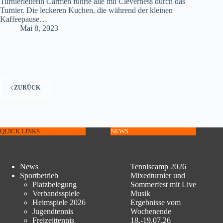
Turnierleiterin Carmen führte alle mit Cleverness durch das
Turnier. Die leckeren Kuchen, die während der kleinen
Kaffeepause…
Mai 8, 2023
ZURÜCK
QUICK LINKS
NEWS
News
Tenniscamp 2026
Sportbetrieb
Mixedturnier und
Platzbelegung
Sommerfest mit Live
Verbandsspiele
Musik
Heimspiele 2026
Ergebnisse vom
Jugendtennis
Wochenende
Freizeittennis
18.-19.07.26